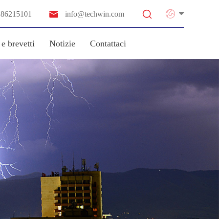


-86215101
info@techwin.com
 e brevetti
Notizie
Contattaci