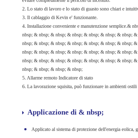
evitare completamente il pericolo di incendio.
2. Lo stato di lavoro e lo stato di guasto sono chiari e intuiti
3. Il cablaggio di Kevin e' funzionante.
4. Installazione conveniente e manutenzione semplice.& n
nbsp; & nbsp; & nbsp; & nbsp; & nbsp; & nbsp; & nbsp; &
nbsp; & nbsp; & nbsp; & nbsp; & nbsp; & nbsp; & nbsp; &
nbsp; & nbsp; & nbsp; & nbsp; & nbsp; & nbsp; & nbsp; &
nbsp; & nbsp; & nbsp; & nbsp; & nbsp; & nbsp; & nbsp; &
nbsp; & nbsp; & nbsp; & nbsp;
5. Allarme remoto Indicatore di stato
6. La lavorazione squisita, può funzionare in ambienti ostili
Applicazione di & nbsp;
Applicato al sistema di protezione dell'energia eolica, g