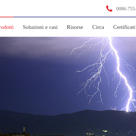

0086-755
rodotti
Soluzioni e casi
Risorse
Circa
Certificati