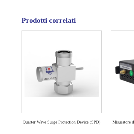
Prodotti correlati
Quarter Wave Surge Protection Device (SPD)
Misuratore d
N (L16) Access Network RF Protector