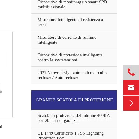
Dispositivo di monitoraggio smart SPD
multifunzionale
Misuratore intelligente di resistenza a
terra
Misuratore di corrente di fulmine
intelligente
Dispositivo di protezione intelligente
contro le sovratensioni

2021 Nuovo design automatico circuito
recloser / Auto recloser

GRANDE SCATOLA DI PROTEZIONE

Scatola di protezione del fulmine 400KA
DEL FULMINE CURRRENT TVSS DI
con 20 anni di garanzia
ni
UL 1449 Certificato TVSS Lightning
SCARICO
Protection Box