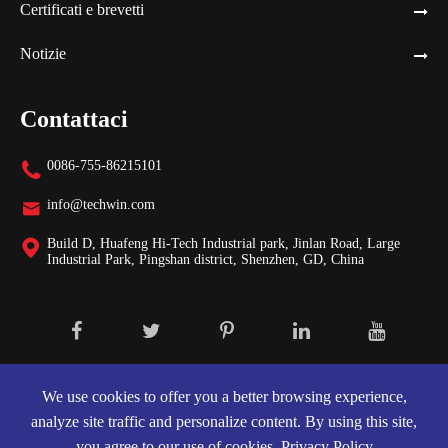
Certificati e brevetti
Notizie
Contattaci
0086-755-86215101

info@techwin.com

Build D, Huafeng Hi-Tech Industrial park, Jinlan Road, Large

Industrial Park, Pingshan district, Shenzhen, GD, China
Diritto d'autore ©
Shenzhen Techwin Lightning Technologies Co., Ltd.
Tutti i diritti riservati.
We use cookies to offer you a better browsing experience,
analyze site traffic and personalize content. By using this site,
Mappa del sito
|
Informativa sulla privacy
you agree to our use of cookies.
Privacy Policy