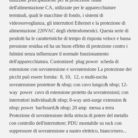
dell'alimentazione CA, utilizzate per le apparecchiature
terminali, quali le macchine di fondo, i sistemi di
videosorveglianza, gli interruttori Ethernet e la protezione di
alimentazione 220VAC degli elettrodomestici. Questa serie di
prodotti ha le caratteristiche di tempo di risposta veloce e bassa
pressione residua ed ha un buon effetto di protezione contro i
fulmini senza influenzare il normale funzionamento
dell'apparecchiatura. Customized plug power scheda di
estensione con sovratensione e sovratensione La protezione dei
picchi può essere fornita: 8, 10, 12, o multi-uscita
sovratensione protettore & nbsp; con cavo lungo;& nbsp; 12-
way power cavo di estensione protetto da sovratensioni; con
interruttori individuali;& nbsp; 8-way anti-surge extension &
nbsp; power bar/board;& nbsp; 20 amp messa a terra
Protezione di sovratensione della striscia di potere del metallo
con controllo dell'interruttore; PDU montabile su rack con
soppressore di sovratensione a nastro elettrico, bianco/nero...