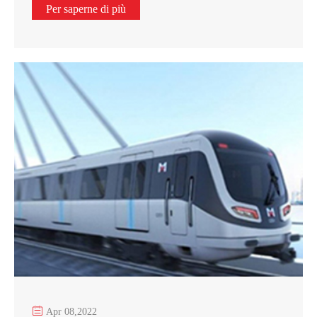
Per saperne di più

Apr 08,2022