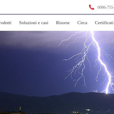

0086-755
rodotti
Soluzioni e casi
Risorse
Circa
Certificati