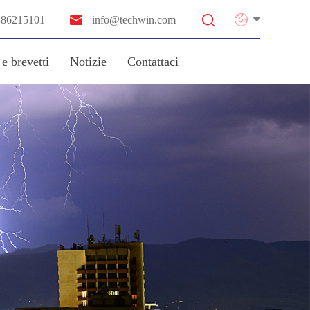


-86215101
info@techwin.com
 e brevetti
Notizie
Contattaci