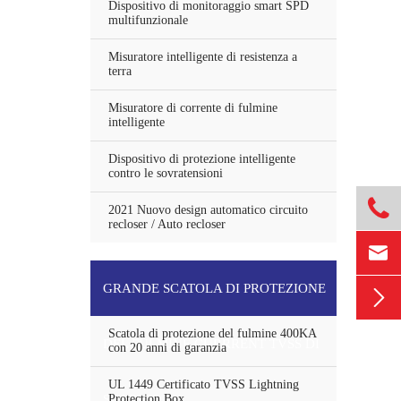
Dispositivo di monitoraggio smart SPD
multifunzionale
Misuratore intelligente di resistenza a
terra
Misuratore di corrente di fulmine
intelligente
Dispositivo di protezione intelligente
contro le sovratensioni

2021 Nuovo design automatico circuito
recloser / Auto recloser

GRANDE SCATOLA DI PROTEZIONE

Scatola di protezione del fulmine 400KA
DEL FULMINE CURRRENT TVSS DI
con 20 anni di garanzia
UL 1449 Certificato TVSS Lightning
SCARICO
Protection Box